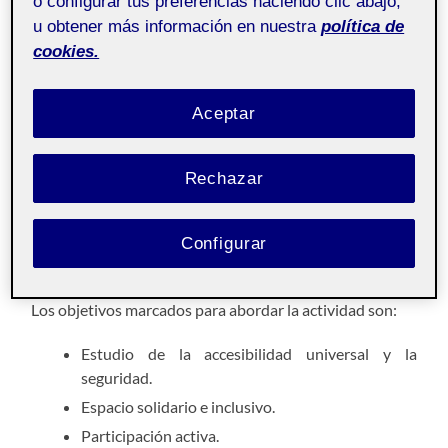
o configurar tus preferencias haciendo clic abajo,
En base a las pregunta guía que nos deberían orientar a
u obtener más información en nuestra
política de
la hora de seleccionar un espacio para el desarrollo de la
cookies.
actividad, mi elección se ha basado en las características
y situación del parque ya que posee un amplio potencial
debido a:
Aceptar
No ha sido adaptado a la evolución de las
Rechazar
necesidades de los potenciales usuarios.
Se encuentra situado en un barrio algo
conflictivo pudiendo servir como instrumento de
Configurar
integración.
Los objetivos marcados para abordar la actividad son:
Estudio de la accesibilidad universal y la
seguridad.
Espacio solidario e inclusivo.
Participación activa.