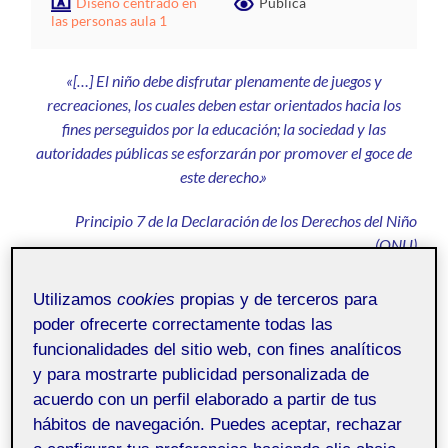
Diseño centrado en
Pública
las personas aula 1
«[…] El niño debe disfrutar plenamente de juegos y
recreaciones, los cuales deben estar orientados hacia los
fines perseguidos por la educación; la sociedad y las
autoridades públicas se esforzarán por promover el goce de
este derecho.»
Principio 7 de la Declaración de los Derechos del Niño
(ONU)
1º Introducción
Utilizamos
cookies
propias y de terceros para
poder ofrecerte correctamente todas las
Habitualmente suelo pasar por una zona de juegos
funcionalidades del sitio web, con fines analíticos
infantiles, la cual me ha servido de inspiración para
y para mostrarte publicidad personalizada de
realizar la actividad propuesta en la asignatura Diseño
acuerdo con un perfil elaborado a partir de tus
Centrado en las Personas.
hábitos de navegación. Puedes aceptar, rechazar