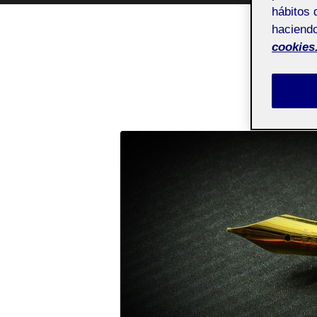
hábitos 
haciendo
cookies
MES