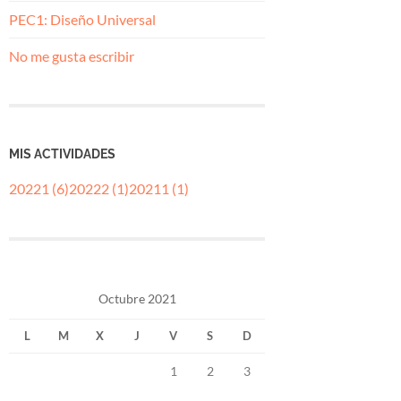
PEC1: Diseño Universal
No me gusta escribir
MIS ACTIVIDADES
20221 (6)
20222 (1)
20211 (1)
Octubre 2021
L
M
X
J
V
S
D
1
2
3