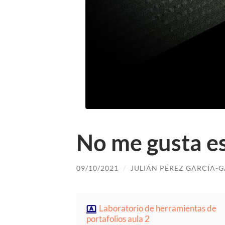
No me gusta es
09/10/2021
/
JULIÁN PÉREZ GARCÍA-
Laboratorio de herramientas de
portafolios aula 2